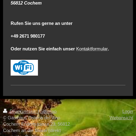
56812 Cochem
Rufen Sie uns gerne an unter
+49 2671 980177
Oder nutzen Sie einfach unser
Kontaktformular
.
Druckversion
|
Sitemap
Login
© Gasthaus Osteria del´Vino
Webansicht
Cochem Endertstrasse 23, 56812
Cochem an der Mosel (direkt